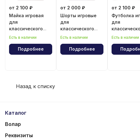
от 2 100 ₽
от 2 000 ₽
от 2 100 ₽
Майка игровая
Шорты игровые
Футболка и
для
для
для
классического
классического
классическ
волейбола для
волейбола для
волейбола 
Есть в наличии
Есть в наличии
Есть в наличии
девочки
мальчика
мальчика
Подробнее
Подробнее
Подроб
Назад к списку
Каталог
Волар
Реквизиты