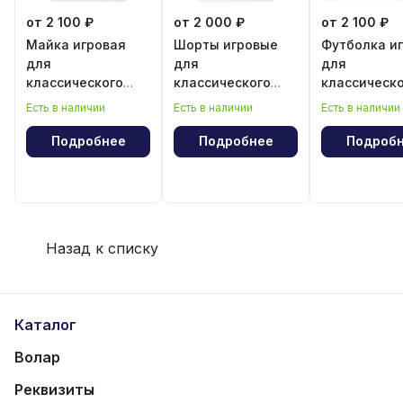
от 2 100 ₽
от 2 000 ₽
от 2 100 ₽
Майка игровая
Шорты игровые
Футболка и
для
для
для
классического
классического
классическ
волейбола для
волейбола для
волейбола 
Есть в наличии
Есть в наличии
Есть в наличии
девочки
мальчика
мальчика
Подробнее
Подробнее
Подроб
Назад к списку
Каталог
Волар
Реквизиты