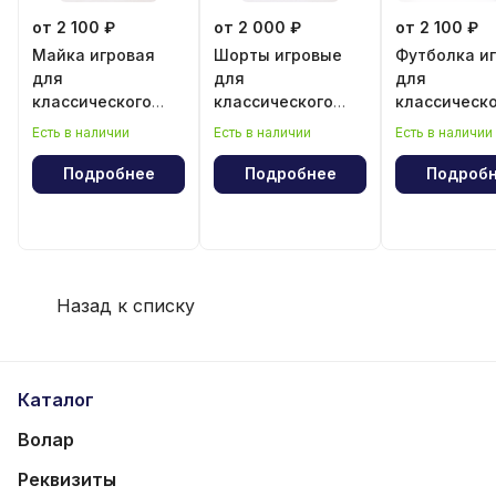
от 2 100 ₽
от 2 000 ₽
от 2 100 ₽
Майка игровая
Шорты игровые
Футболка и
для
для
для
классического
классического
классическ
волейбола для
волейбола для
волейбола 
Есть в наличии
Есть в наличии
Есть в наличии
девочки
мальчика
мальчика
Подробнее
Подробнее
Подроб
Назад к списку
Каталог
Волар
Реквизиты