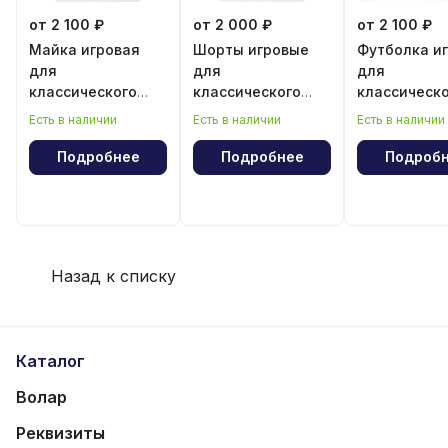
от 2 100 ₽
от 2 000 ₽
от 2 100 ₽
Майка игровая
Шорты игровые
Футболка и
для
для
для
классического
классического
классическ
волейбола для
волейбола для
волейбола 
Есть в наличии
Есть в наличии
Есть в наличии
девочки
мальчика
мальчика
Подробнее
Подробнее
Подроб
Назад к списку
Каталог
Волар
Реквизиты