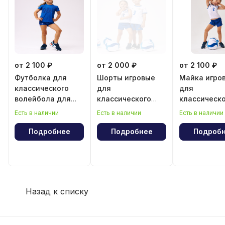
от 2 100 ₽
от 2 000 ₽
от 2 100 ₽
Футболка для
Шорты игровые
Майка игро
классического
для
для
волейбола для
классического
классическ
девочки
волейбола для
волейбола 
Есть в наличии
Есть в наличии
Есть в наличии
девочки
девочки
Подробнее
Подробнее
Подроб
Назад к списку