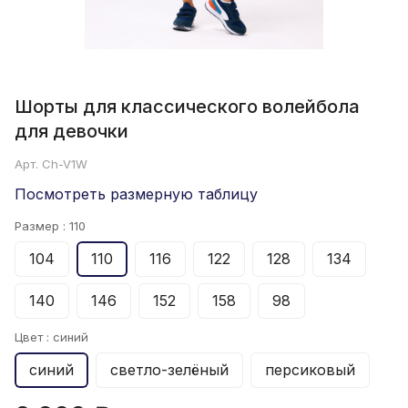
Шорты для классического волейбола
для девочки
Арт.
Ch-V1W
Посмотреть размерную таблицу
Размер :
110
104
110
116
122
128
134
140
146
152
158
98
Цвет :
синий
синий
светло-зелёный
персиковый