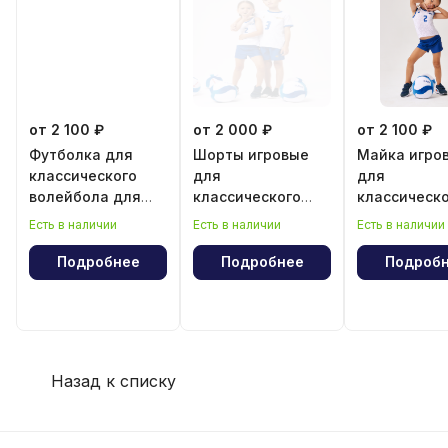
от 2 100 ₽
от 2 000 ₽
от 2 100 ₽
Футболка для
Шорты игровые
Майка игро
классического
для
для
волейбола для
классического
классическ
девочки
волейбола для
волейбола 
Есть в наличии
Есть в наличии
Есть в наличии
девочки
девочки
Подробнее
Подробнее
Подроб
Назад к списку