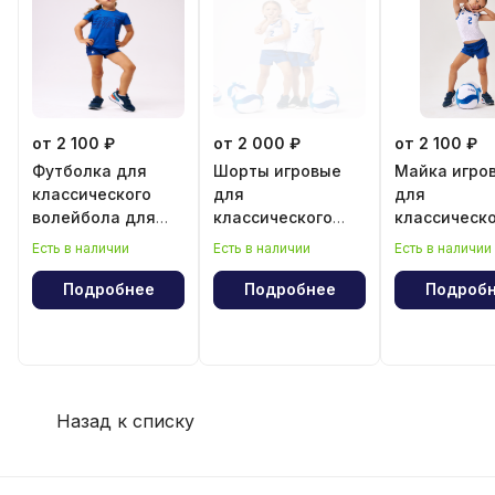
от 2 100 ₽
от 2 000 ₽
от 2 100 ₽
Футболка для
Шорты игровые
Майка игро
классического
для
для
волейбола для
классического
классическ
девочки
волейбола для
волейбола 
Есть в наличии
Есть в наличии
Есть в наличии
девочки
девочки
Подробнее
Подробнее
Подроб
Назад к списку