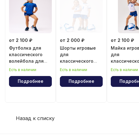
от 2 100 ₽
от 2 000 ₽
от 2 100 ₽
Футболка для
Шорты игровые
Майка игро
классического
для
для
волейбола для
классического
классическ
девочки
волейбола для
волейбола 
Есть в наличии
Есть в наличии
Есть в наличии
девочки
девочки
Подробнее
Подробнее
Подроб
Назад к списку