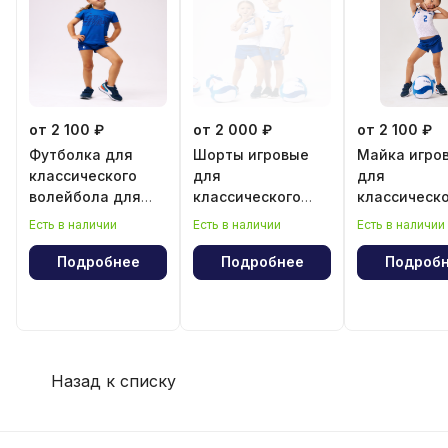
от 2 100 ₽
от 2 000 ₽
от 2 100 ₽
Футболка для
Шорты игровые
Майка игро
классического
для
для
волейбола для
классического
классическ
девочки
волейбола для
волейбола 
Есть в наличии
Есть в наличии
Есть в наличии
девочки
девочки
Подробнее
Подробнее
Подроб
Назад к списку