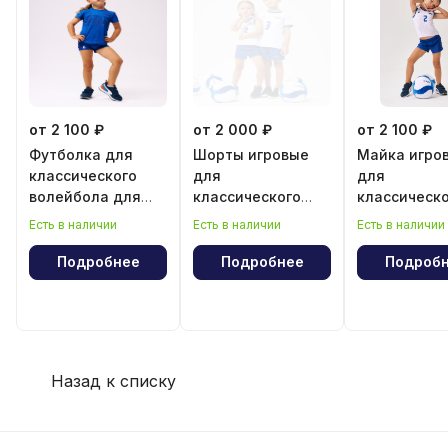
от 2 100 ₽
от 2 000 ₽
от 2 100 ₽
Футболка для
Шорты игровые
Майка игро
классического
для
для
волейбола для
классического
классическ
девочки
волейбола для
волейбола 
Есть в наличии
Есть в наличии
Есть в наличии
девочки
девочки
Подробнее
Подробнее
Подроб
Назад к списку