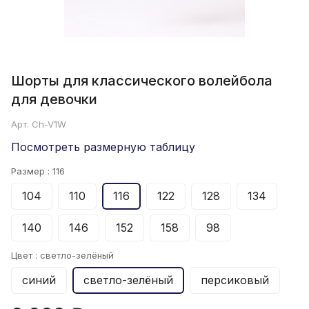
Шорты для классического волейбола
для девочки
Арт.
Ch-V1W
Посмотреть размерную таблицу
Размер :
116
104
110
116
122
128
134
140
146
152
158
98
Цвет :
светло-зелёный
синий
светло-зелёный
персиковый