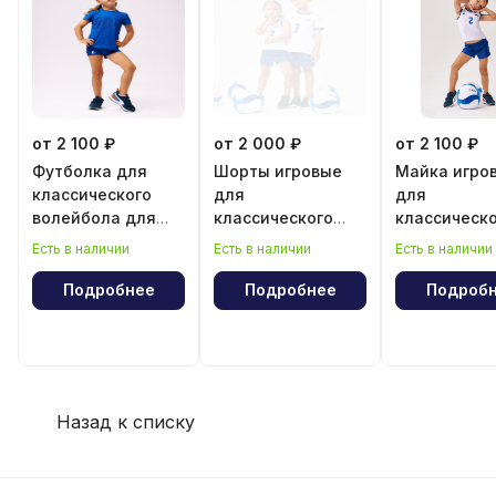
от 2 100 ₽
от 2 000 ₽
от 2 100 ₽
Футболка для
Шорты игровые
Майка игро
классического
для
для
волейбола для
классического
классическ
девочки
волейбола для
волейбола 
Есть в наличии
Есть в наличии
Есть в наличии
девочки
девочки
Подробнее
Подробнее
Подроб
Назад к списку