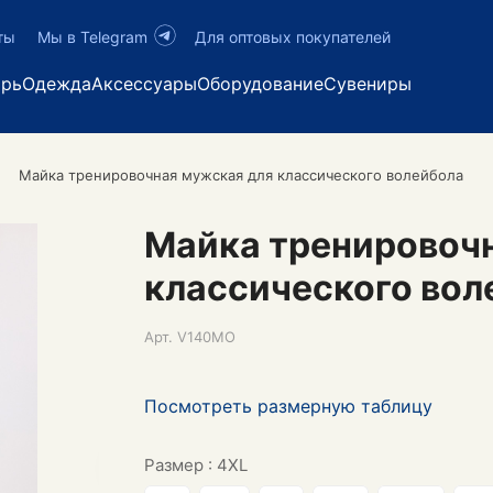
ты
Мы в Telegram
Для оптовых покупателей
арь
Одежда
Аксессуары
Оборудование
Сувениры
Майка тренировочная мужская для классического волейбола
Майка тренировоч
классического вол
Арт.
V140MO
Посмотреть размерную таблицу
Размер :
4XL