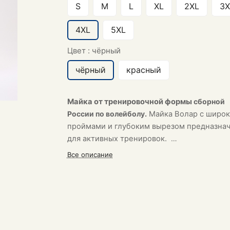
S
M
L
XL
2XL
3X
4XL
5XL
Цвет :
чёрный
чёрный
красный
Майка от тренировочной формы
сборной
России по волейболу.
Майка
Волар
с широ
проймами и глубоким вырезом предназна
для активных тренировок.
Все описание