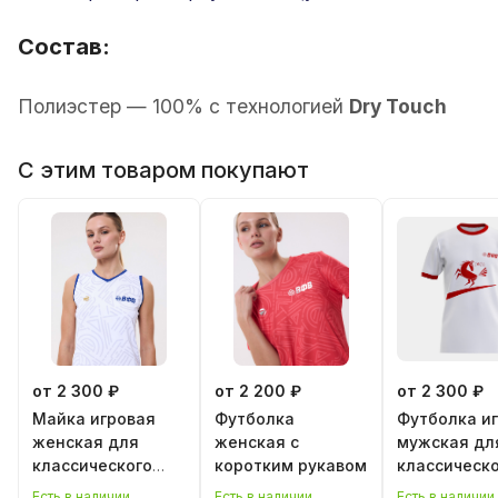
Состав:
Полиэстер — 100% с технологией
Dry Touch
С этим товаром покупают
от 2 300 ₽
от 2 200 ₽
от 2 300 ₽
Майка игровая
Футболка
Футболка и
женская для
женская с
мужская дл
классического
коротким рукавом
классическ
волейбола
волейбола 
Есть в наличии
Есть в наличии
Есть в наличии