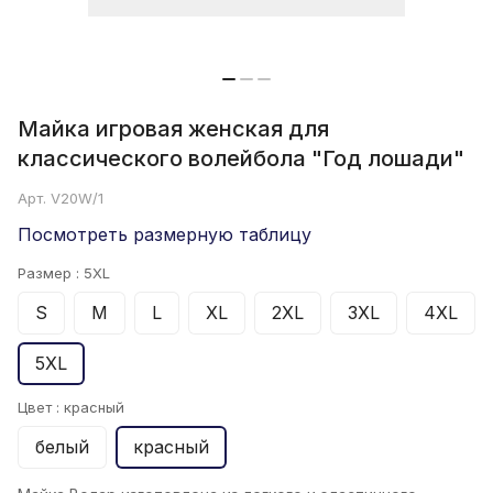
Майка игровая женская для
классического волейбола "Год лошади"
Арт.
V20W/1
Посмотреть размерную таблицу
Размер :
5XL
S
M
L
XL
2XL
3XL
4XL
5XL
Цвет :
красный
белый
красный