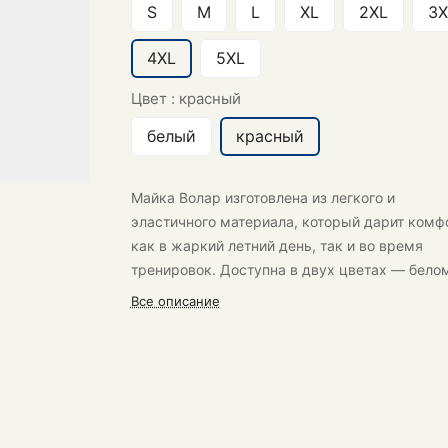
S
M
L
XL
2XL
3X
4XL
5XL
Цвет :
красный
белый
красный
Майка Волар изготовлена из легкого и
эластичного материала, который дарит комф
как в жаркий летний день, так и во время
тренировок. Доступна в двух цветах — бело
красном. По бокам украшена контрастными
Все описание
вставками.