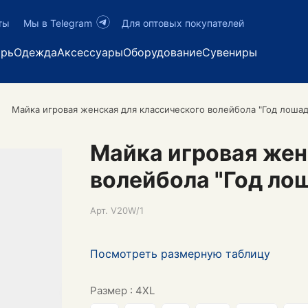
ты
Мы в Telegram
Для оптовых покупателей
арь
Одежда
Аксессуары
Оборудование
Сувениры
Майка игровая женская для классического волейбола "Год лошад
Майка игровая жен
волейбола "Год ло
Арт.
V20W/1
Посмотреть размерную таблицу
Размер :
4XL