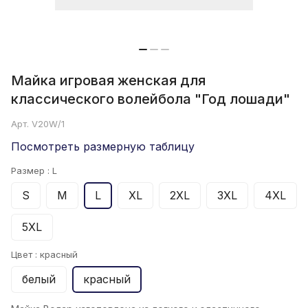
Майка игровая женская для
классического волейбола "Год лошади"
Арт.
V20W/1
Посмотреть размерную таблицу
Размер :
L
S
M
L
XL
2XL
3XL
4XL
5XL
Цвет :
красный
белый
красный