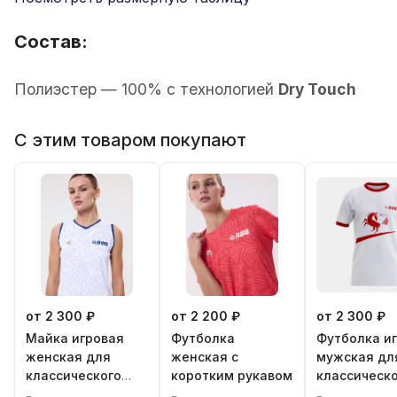
Состав:
Полиэстер — 100% с технологией
Dry Touch
С этим товаром покупают
от 2 300 ₽
от 2 200 ₽
от 2 300 ₽
Майка игровая
Футболка
Футболка и
женская для
женская с
мужская дл
классического
коротким рукавом
классическ
волейбола
волейбола 