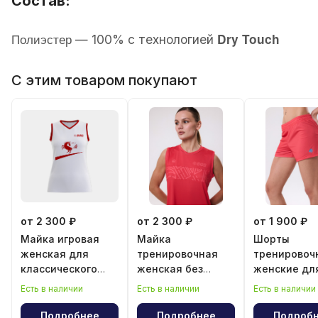
Состав:
Полиэстер
Dry Touch
—
100% с технологией
С этим товаром покупают
от 2 300 ₽
от 2 300 ₽
от 1 900 ₽
Майка игровая
Майка
Шорты
женская для
тренировочная
тренировоч
классического
женская без
женские дл
волейбола "Год
рукава
классическ
Есть в наличии
Есть в наличии
Есть в наличии
лошади"
волейбола
Подробнее
Подробнее
Подроб