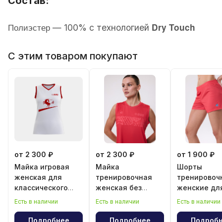
Состав:
Полиэстер
Dry Touch
—
100% с технологией
С этим товаром покупают
от 2 300 ₽
от 2 300 ₽
от 1 900 ₽
Майка игровая
Майка
Шорты
женская для
тренировочная
тренировоч
классического
женская без
женские дл
волейбола "Год
рукава
классическ
Есть в наличии
Есть в наличии
Есть в наличии
лошади"
волейбола
Подробнее
Подробнее
Подроб