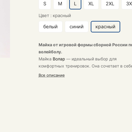
S
M
L
XL
2XL
3X
Цвет :
красный
белый
синий
красный
Майка от игровой формы сборной России п
волейболу.
Майка
Волар
— идеальный выбор для
комфортных тренировок. Она сочетает в себ
функциональность и стиль.
Все описание