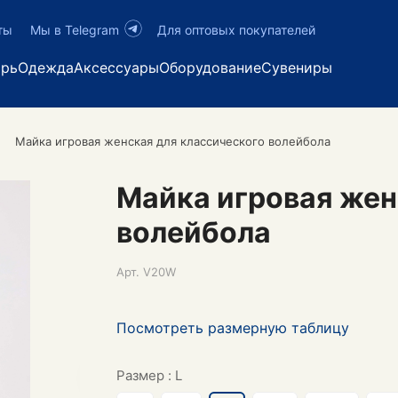
ты
Мы в Telegram
Для оптовых покупателей
арь
Одежда
Аксессуары
Оборудование
Сувениры
Майка игровая женская для классического волейбола
Майка игровая жен
волейбола
Арт.
V20W
Посмотреть размерную таблицу
Размер :
L