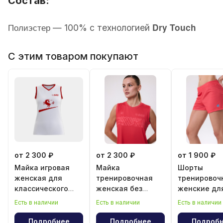
Состав:
Полиэстер
Dry Touch
—
100% с технологией
С этим товаром покупают
от 2 300 ₽
от 2 300 ₽
от 1 900 ₽
Майка игровая
Майка
Шорты
женская для
тренировочная
тренировоч
классического
женская без
женские дл
волейбола "Год
рукава
классическ
Есть в наличии
Есть в наличии
Есть в наличии
лошади"
волейбола
Подробнее
Подробнее
Подроб