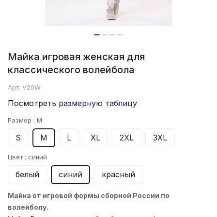
Майка игровая женская для
классического волейбола
Арт.
V20W
Посмотреть размерную таблицу
Размер :
M
S
M
L
XL
2XL
3XL
Цвет :
синий
белый
синий
красный
Майка от игровой формы сборной России по
волейболу.