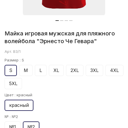
Майка игровая мужская для пляжного
волейбола "Эрнесто Че Гевара"
Арт.
B3/1
Размер :
S
S
M
L
XL
2XL
3XL
4XL
5XL
Цвет :
красный
красный
№ :
№2
№1
№2