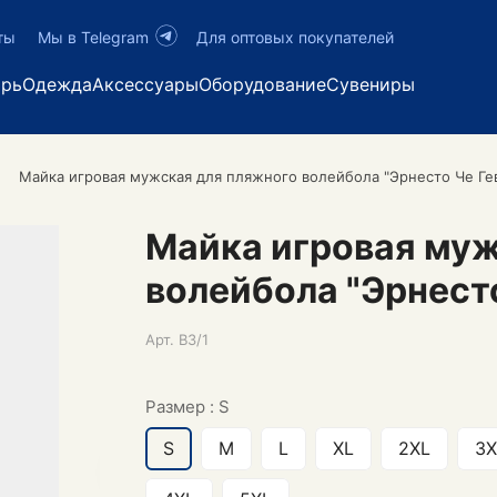
ты
Мы в Telegram
Для оптовых покупателей
арь
Одежда
Аксессуары
Оборудование
Сувениры
Майка игровая мужская для пляжного волейбола "Эрнесто Че Ге
Майка игровая муж
волейбола "Эрнесто
Арт.
B3/1
Размер :
S
S
M
L
XL
2XL
3X