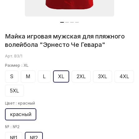
Майка игровая мужская для пляжного
волейбола "Эрнесто Че Гевара"
Арт.
B3/1
Размер :
XL
S
M
L
XL
2XL
3XL
4XL
5XL
Цвет :
красный
красный
№ :
№2
№1
№2