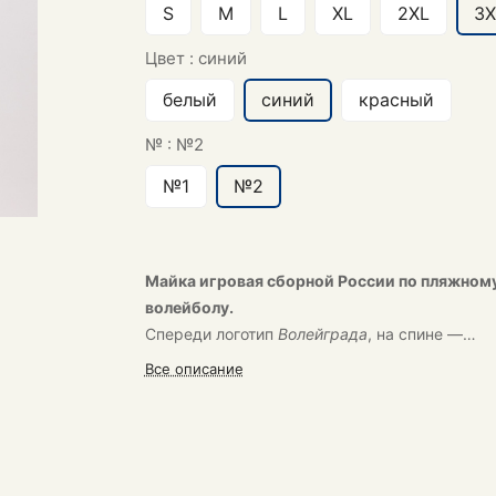
S
M
L
XL
2XL
3X
Цвет :
синий
белый
синий
красный
№ :
№2
№1
№2
Майка игровая сборной России по пляжном
волейболу.
Спереди логотип
Волейграда
, на спине —
телеканала «
Волейбол
»
Все описание