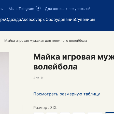
ты
Мы в Telegram
Для оптовых покупателей
арь
Одежда
Аксессуары
Оборудование
Сувениры
Майка игровая мужская для пляжного волейбола
Майка игровая муж
волейбола
Арт.
B1
Посмотреть размерную таблицу
Размер :
3XL