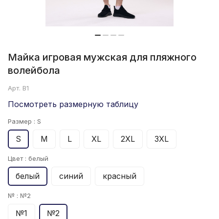
Майка игровая мужская для пляжного
волейбола
Арт.
B1
Посмотреть размерную таблицу
Размер :
S
S
M
L
XL
2XL
3XL
Цвет :
белый
белый
синий
красный
№ :
№2
№1
№2