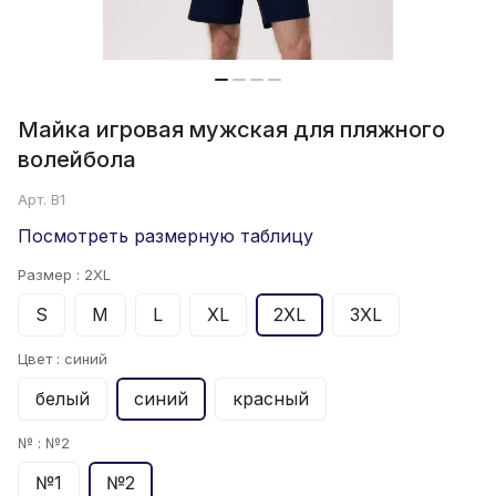
Майка игровая мужская для пляжного
волейбола
Арт.
B1
Посмотреть размерную таблицу
Размер :
2XL
S
M
L
XL
2XL
3XL
Цвет :
синий
белый
синий
красный
№ :
№2
№1
№2