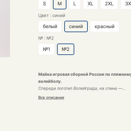
S
M
L
XL
2XL
3X
Цвет :
синий
белый
синий
красный
№ :
№2
№1
№2
Майка игровая сборной России по пляжном
волейболу.
Спереди логотип
Волейграда
, на спине —
телеканала «
Волейбол
»
Все описание