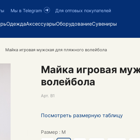
ты
Мы в Telegram
Для оптовых покупателей
арь
Одежда
Аксессуары
Оборудование
Сувениры
Майка игровая мужская для пляжного волейбола
Майка игровая муж
волейбола
Арт.
B1
Посмотреть размерную таблицу
Размер :
M