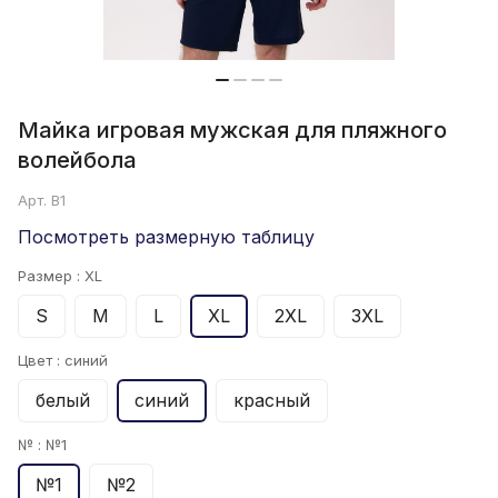
Майка игровая мужская для пляжного
волейбола
Арт.
B1
Посмотреть размерную таблицу
Размер :
XL
S
M
L
XL
2XL
3XL
Цвет :
синий
белый
синий
красный
№ :
№1
№1
№2