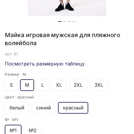
Майка игровая мужская для пляжного
волейбола
Арт.
B1
Посмотреть размерную таблицу
Размер :
M
S
M
L
XL
2XL
3XL
Цвет :
красный
белый
синий
красный
№ :
№1
№1
№2