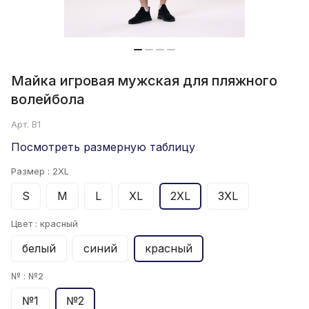
Майка игровая мужская для пляжного
волейбола
Арт.
B1
Посмотреть размерную таблицу
Размер :
2XL
S
M
L
XL
2XL
3XL
Цвет :
красный
белый
синий
красный
№ :
№2
№1
№2