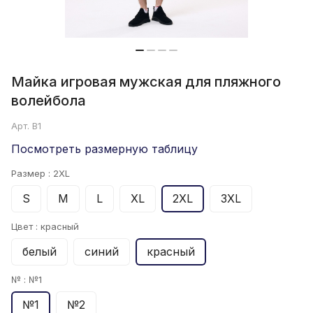
Майка игровая мужская для пляжного
волейбола
Арт.
B1
Посмотреть размерную таблицу
Размер :
2XL
S
M
L
XL
2XL
3XL
Цвет :
красный
белый
синий
красный
№ :
№1
№1
№2