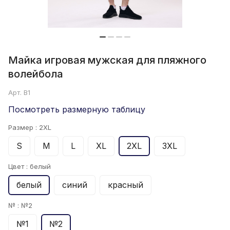
Майка игровая мужская для пляжного
волейбола
Арт.
B1
Посмотреть размерную таблицу
Размер :
2XL
S
M
L
XL
2XL
3XL
Цвет :
белый
белый
синий
красный
№ :
№2
№1
№2