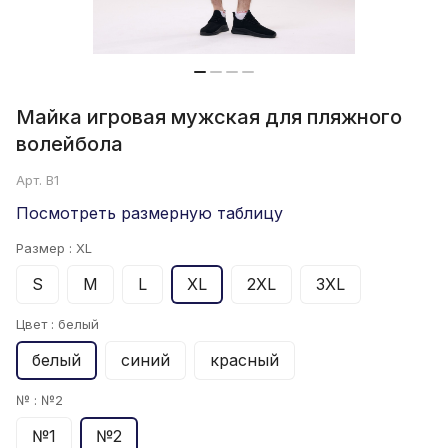
Майка игровая мужская для пляжного
волейбола
Арт.
B1
Посмотреть размерную таблицу
Размер :
XL
S
M
L
XL
2XL
3XL
Цвет :
белый
белый
синий
красный
№ :
№2
№1
№2