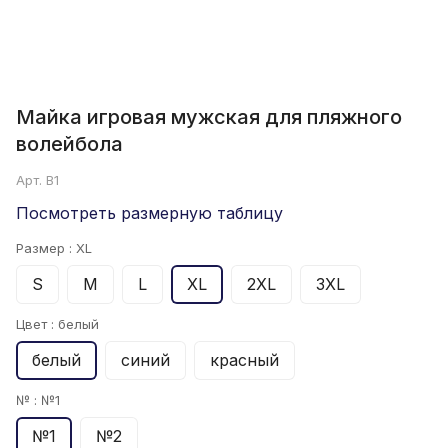
Майка игровая мужская для пляжного
волейбола
Арт.
B1
Посмотреть размерную таблицу
Размер :
XL
S
M
L
XL
2XL
3XL
Цвет :
белый
белый
синий
красный
№ :
№1
№1
№2