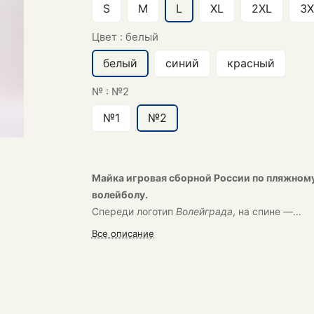
S
M
L
XL
2XL
3X
Цвет :
белый
белый
синий
красный
№ :
№2
№1
№2
Майка игровая сборной России по пляжном
волейболу.
Спереди логотип
Волейграда
, на спине —
телеканала «
Волейбол
»
Все описание