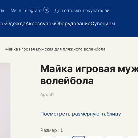
ты
Мы в Telegram
Для оптовых покупателей
арь
Одежда
Аксессуары
Оборудование
Сувениры
Майка игровая мужская для пляжного волейбола
Майка игровая муж
волейбола
Арт.
B1
Посмотреть размерную таблицу
Размер :
L