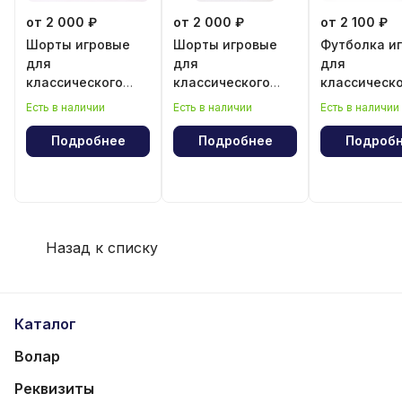
от 2 000 ₽
от 2 000 ₽
от 2 100 ₽
Шорты игровые
Шорты игровые
Футболка и
для
для
для
классического
классического
классическ
волейбола для
волейбола для
волейбола 
Есть в наличии
Есть в наличии
Есть в наличии
девочки
мальчика
мальчика
Подробнее
Подробнее
Подроб
Назад к списку
Каталог
Волар
Реквизиты