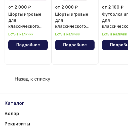
от 2 000 ₽
от 2 000 ₽
от 2 100 ₽
Шорты игровые
Шорты игровые
Футболка и
для
для
для
классического
классического
классическ
волейбола для
волейбола для
волейбола 
Есть в наличии
Есть в наличии
Есть в наличии
девочки
мальчика
мальчика
Подробнее
Подробнее
Подроб
Назад к списку
Каталог
Волар
Реквизиты