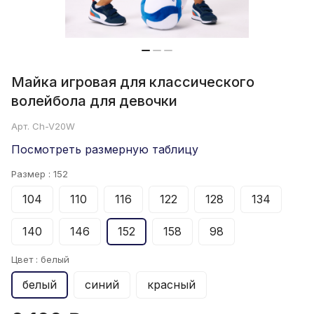
Майка игровая для классического
волейбола для девочки
Арт.
Ch-V20W
Посмотреть размерную таблицу
Размер :
152
104
110
116
122
128
134
140
146
152
158
98
Цвет :
белый
белый
синий
красный