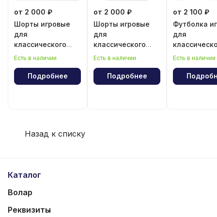
от 2 000 ₽
от 2 000 ₽
от 2 100 ₽
Шорты игровые
Шорты игровые
Футболка и
для
для
для
классического
классического
классическ
волейбола для
волейбола для
волейбола 
Есть в наличии
Есть в наличии
Есть в наличии
девочки
мальчика
мальчика
Подробнее
Подробнее
Подроб
Назад к списку
Каталог
Волар
Реквизиты