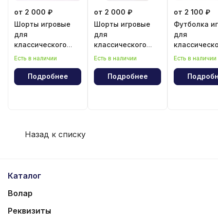
от 2 000 ₽
от 2 000 ₽
от 2 100 ₽
Шорты игровые
Шорты игровые
Футболка и
для
для
для
классического
классического
классическ
волейбола для
волейбола для
волейбола 
Есть в наличии
Есть в наличии
Есть в наличии
девочки
мальчика
мальчика
Подробнее
Подробнее
Подроб
Назад к списку
Каталог
Волар
Реквизиты