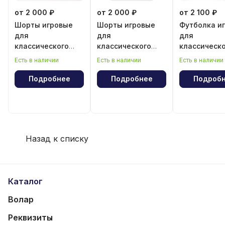
от 2 000 ₽
от 2 000 ₽
от 2 100 ₽
Шорты игровые
Шорты игровые
Футболка и
для
для
для
классического
классического
классическ
волейбола для
волейбола для
волейбола 
Есть в наличии
Есть в наличии
Есть в наличии
девочки
мальчика
мальчика
Подробнее
Подробнее
Подроб
Назад к списку
Каталог
Волар
Реквизиты