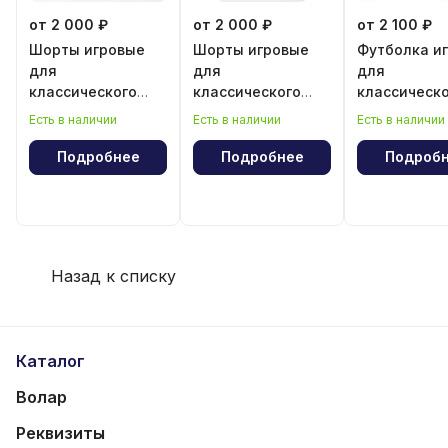
от 2 000 ₽
от 2 000 ₽
от 2 100 ₽
Шорты игровые
Шорты игровые
Футболка и
для
для
для
классического
классического
классическ
волейбола для
волейбола для
волейбола 
Есть в наличии
Есть в наличии
Есть в наличии
девочки
мальчика
мальчика
Подробнее
Подробнее
Подроб
Назад к списку
Каталог
Волар
Реквизиты