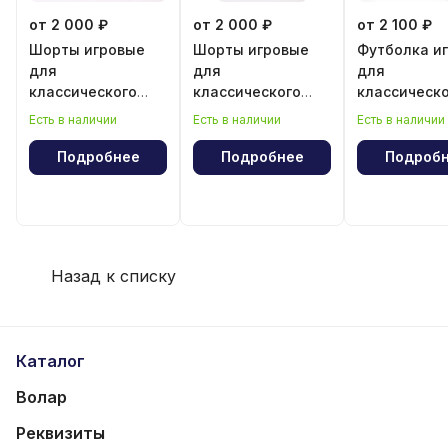
от 2 000 ₽
от 2 000 ₽
от 2 100 ₽
Шорты игровые
Шорты игровые
Футболка и
для
для
для
классического
классического
классическ
волейбола для
волейбола для
волейбола 
Есть в наличии
Есть в наличии
Есть в наличии
девочки
мальчика
мальчика
Подробнее
Подробнее
Подроб
Назад к списку
Каталог
Волар
Реквизиты