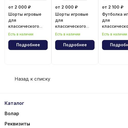
от 2 000 ₽
от 2 000 ₽
от 2 100 ₽
Шорты игровые
Шорты игровые
Футболка и
для
для
для
классического
классического
классическ
волейбола для
волейбола для
волейбола 
Есть в наличии
Есть в наличии
Есть в наличии
девочки
мальчика
мальчика
Подробнее
Подробнее
Подроб
Назад к списку
Каталог
Волар
Реквизиты