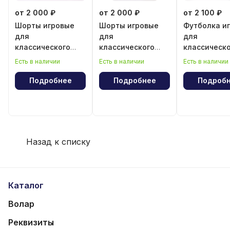
от 2 000 ₽
от 2 000 ₽
от 2 100 ₽
Шорты игровые
Шорты игровые
Футболка и
для
для
для
классического
классического
классическ
волейбола для
волейбола для
волейбола 
Есть в наличии
Есть в наличии
Есть в наличии
девочки
мальчика
мальчика
Подробнее
Подробнее
Подроб
Назад к списку
Каталог
Волар
Реквизиты