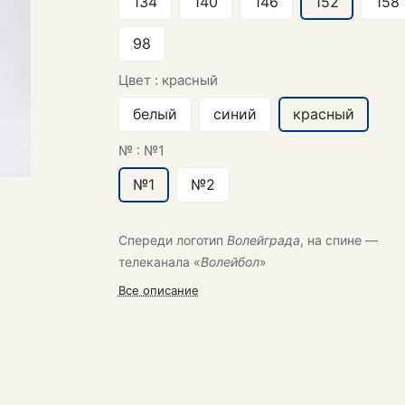
134
140
146
152
158
98
Цвет :
красный
белый
синий
красный
№ :
№1
№1
№2
Спереди логотип
Волейграда
, на спине —
телеканала «
Волейбол
»
Все описание