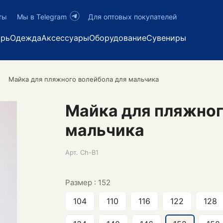
ты
Мы в Telegram
Для оптовых покупателей
арь
Одежда
Аксессуары
Оборудование
Сувениры
Майка для пляжного волейбола для мальчика
Майка для пляжног
мальчика
Арт.
Ch-B1
Размер :
152
104
110
116
122
128