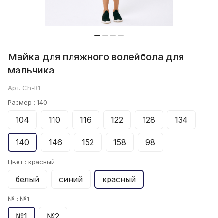
Майка для пляжного волейбола для
мальчика
Арт.
Ch-B1
Размер :
140
104
110
116
122
128
134
140
146
152
158
98
Цвет :
красный
белый
синий
красный
№ :
№1
№1
№2