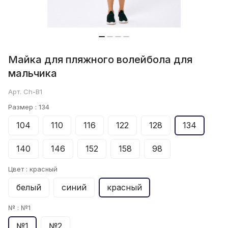
Майка для пляжного волейбола для
мальчика
Арт.
Ch-B1
Размер :
134
104
110
116
122
128
134
140
146
152
158
98
Цвет :
красный
белый
синий
красный
№ :
№1
№1
№2