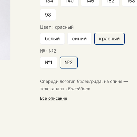
134
140
146
152
158
98
Цвет :
красный
белый
синий
красный
№ :
№2
№1
№2
Спереди логотип
Волейграда
, на спине —
телеканала «
Волейбол
»
Все описание