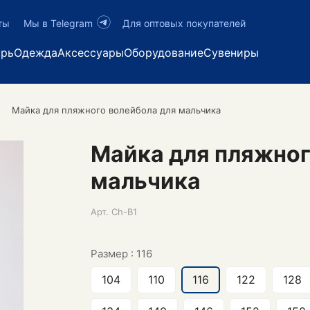
ты
Мы в Telegram
Для оптовых покупателей
арь
Одежда
Аксессуары
Оборудование
Сувениры
Майка для пляжного волейбола для мальчика
Майка для пляжног
мальчика
Арт.
Ch-B1
Размер :
116
104
110
116
122
128