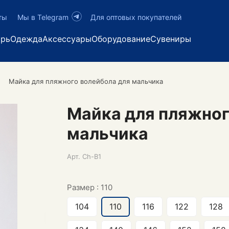
ты
Мы в Telegram
Для оптовых покупателей
арь
Одежда
Аксессуары
Оборудование
Сувениры
Майка для пляжного волейбола для мальчика
Майка для пляжног
мальчика
Арт.
Ch-B1
Размер :
110
104
110
116
122
128