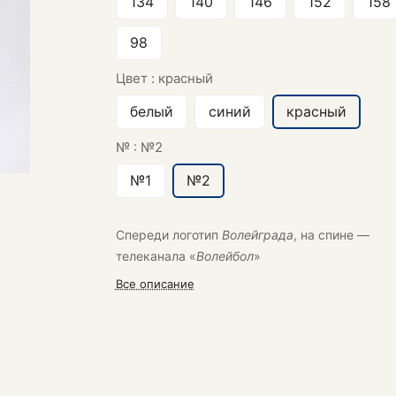
134
140
146
152
158
98
Цвет :
красный
белый
синий
красный
№ :
№2
№1
№2
Спереди логотип
Волейграда
, на спине —
телеканала «
Волейбол
»
Все описание