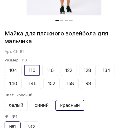
Майка для пляжного волейбола для
мальчика
Арт.
Ch-B1
Размер :
110
104
110
116
122
128
134
140
146
152
158
98
Цвет :
красный
белый
синий
красный
№ :
№1
№1
№2