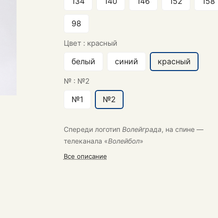
134
140
146
152
158
98
Цвет :
красный
белый
синий
красный
№ :
№2
№1
№2
Спереди логотип
Волейграда
, на спине —
телеканала «
Волейбол
»
Все описание