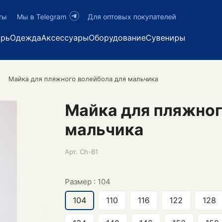
ты
Мы в Telegram
Для оптовых покупателей
арь
Одежда
Аксессуары
Оборудование
Сувениры
Майка для пляжного волейбола для мальчика
Майка для пляжног
мальчика
Арт.
Ch-B1
Размер :
104
104
110
116
122
128